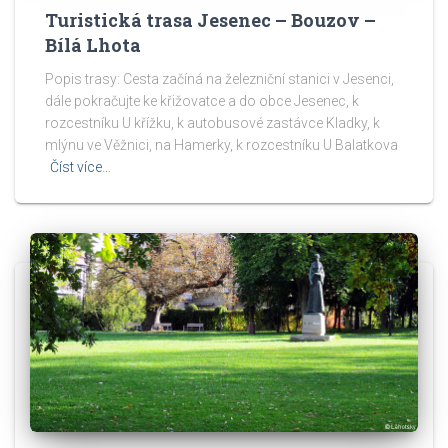
Turistická trasa Jesenec – Bouzov –
Bílá Lhota
Popis trasy: Cesta začíná na železniční stanici v Jesenci,
dále pokračujte ke křižovatce a do obce Jesenec, k
rozcestníku U křížku, k autobusové zastávce Kladky, k
mlýnu ve Věžnici, na Hamerky, k rozcestníku U Balatkova
Číst více…