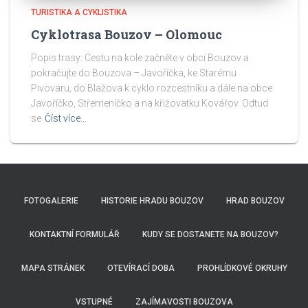
TURISTIKA A CYKLISTIKA
Cyklotrasa Bouzov – Olomouc
Popis trasy: Cestu na kole začněte v obci Bouzov a
pokračujte do Bouzova – Javoříčka, ke Starému
Pivovaru, do Blažova k cyklo rozcestníku a dále na obce
Javoříčko, Střemeníčko a na křižovatku Kovářov. Odtud
se
Číst více…
FOTOGALERIE
HISTORIE HRADU BOUZOV
HRAD BOUZOV
KONTAKTNÍ FORMULÁŘ
KUDY SE DOSTANETE NA BOUZOV?
MAPA STRÁNEK
OTEVÍRACÍ DOBA
PROHLÍDKOVÉ OKRUHY
VSTUPNÉ
ZAJÍMAVOSTI BOUZOVA