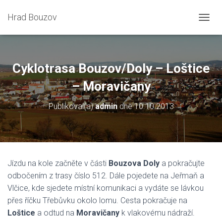
Hrad Bouzov
P
Ř
E
P
N
Cyklotrasa Bouzov/Doly – Loštice
O
U
– Moravičany
T
N
Publikoval(a)
admin
dne
10.10.2013
A
V
I
G
A
C
Jízdu na kole začněte v části
Bouzova Doly
a pokračujte
I
odbočením z trasy číslo 512. Dále pojedete na Jeřmaň a
Vlčice, kde sjedete místní komunikaci a vydáte se lávkou
přes říčku Třebůvku okolo lomu. Cesta pokračuje na
Loštice
a odtud na
Moravičany
k vlakovému nádraží.