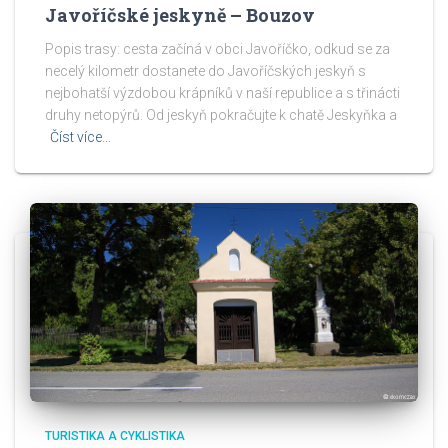
Javoříčské jeskyně – Bouzov
Popis trasy: cesta začíná v obci Javoříčko, odkud se za
necelý kilometr dostanete do Javoříčských jeskyň s
nejbohatší výzdobou krápníků v naší republice a s třinácti
druhy netopýrů. Od jeskyň pokračujte k chatě Jeskyňka a
Číst více…
TURISTIKA A CYKLISTIKA