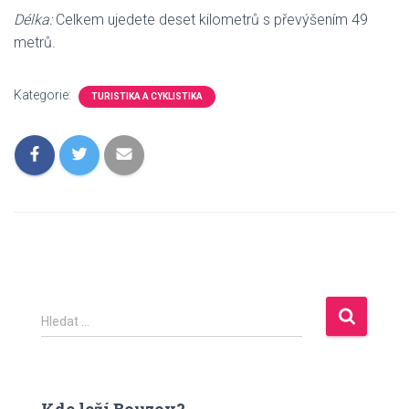
Délka:
Celkem ujedete deset kilometrů s převýšením 49
metrů.
Kategorie:
TURISTIKA A CYKLISTIKA
V
Hledat …
y
h
l
e