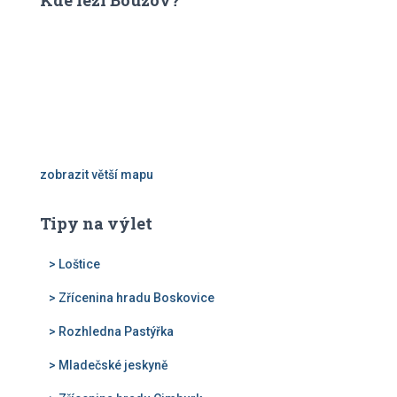
Kde leží Bouzov?
d
á
v
á
n
í
zobrazit větší mapu
Tipy na výlet
> Loštice
> Zřícenina hradu Boskovice
> Rozhledna Pastýřka
> Mladečské jeskyně