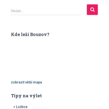
V
Hledat …
y
h
l
e
Kde leží Bouzov?
d
á
v
á
n
í
zobrazit větší mapu
Tipy na výlet
> Loštice