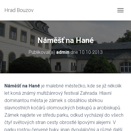
Hrad Bouzov
P
Ř
E
P
N
Náměšť na Hané
O
U
Publikoval(a)
admin
dne
10.10.2013
T
N
A
V
I
G
Náměšť na Hané
je malebné městečko, kde se již několik
A
let koná známý multižánrový festival Zahrada. Hlavní
C
I
dominantou města je zámek s obsáhlou sbírkou
slavnostních kočárů olomouckých biskupů a arcibiskupů.
Zámek najdete ve středu parku, odkud vycházejí do všech
čtyř světových stran cesty obrostlé lipovými alejemi. V
parku rostou červené buky, jinan dvoulaločný a různé další