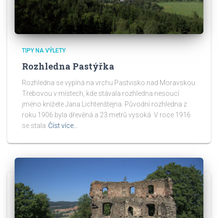
TIPY NA VÝLETY
Rozhledna Pastýřka
Rozhledna se vypíná na vrchu Pastvisko nad Moravskou
Třebovou v místech, kde stávala rozhledna nesoucí
jméno knížete Jana Lichtenštejna. Původní rozhledna z
roku 1906 byla dřevěná a 23 metrů vysoká. V roce 1916
se stala
Číst více…