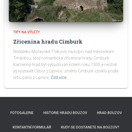
TIPY NA VÝLETY
Zřícenina hradu Cimburk
Nedaleko Moravské Třebové, na kopci nad městečkem
Trnávkou, stojí romantická zřícenina hradu Cimburk.
Kamenný hrad byl vybudován kolem roku 1300 a nechal
jej vystavět Ctibor z Lipnice. Jméno Cimburk vzniklo podle
erbu pánů z Lipnice,
Číst více…
FOTOGALERIE
HISTORIE HRADU BOUZOV
HRAD BOUZOV
KONTAKTNÍ FORMULÁŘ
KUDY SE DOSTANETE NA BOUZOV?