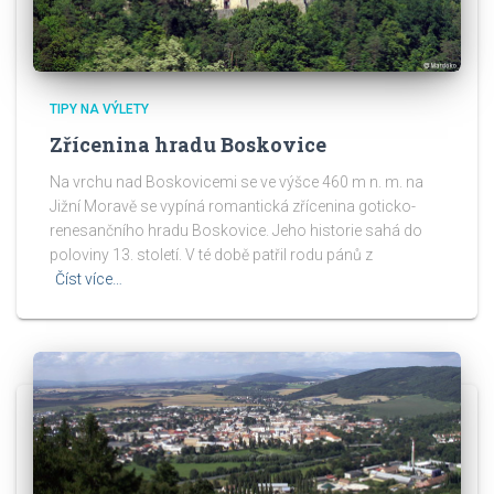
TIPY NA VÝLETY
Zřícenina hradu Boskovice
Na vrchu nad Boskovicemi se ve výšce 460 m n. m. na
Jižní Moravě se vypíná romantická zřícenina goticko-
renesančního hradu Boskovice. Jeho historie sahá do
poloviny 13. století. V té době patřil rodu pánů z
Číst více…