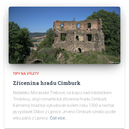
TIPY NA VÝLETY
Zřícenina hradu Cimburk
Nedaleko Moravské Třebové, na kopci nad městečkem
Trnávkou, stojí romantická zřícenina hradu Cimburk.
Kamenný hrad byl vybudován kolem roku 1300 a nechal
jej vystavět Ctibor z Lipnice. Jméno Cimburk vzniklo podle
erbu pánů z Lipnice,
Číst více…