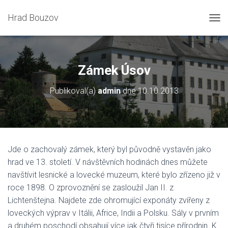
Hrad Bouzov
P
Ř
E
P
N
Zámek Úsov
O
U
Publikoval(a)
admin
dne
10.10.2013
T
N
A
V
I
G
Jde o zachovalý zámek, který byl původně vystavěn jako
A
hrad ve 13. století. V návštěvních hodinách dnes můžete
C
I
navštívit lesnické a lovecké muzeum, které bylo zřízeno již v
roce 1898. O zprovoznění se zasloužil Jan II. z
Lichtenštejna. Najdete zde ohromující exponáty zvířeny z
loveckých výprav v Itálii, Africe, Indii a Polsku. Sály v prvním
a druhém poschodí obsahují více jak čtyři tisíce přírodnin. K