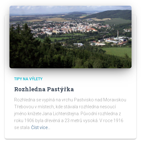
TIPY NA VÝLETY
Rozhledna Pastýřka
Rozhledna se vypíná na vrchu Pastvisko nad Moravskou
Třebovou v místech, kde stávala rozhledna nesoucí
jméno knížete Jana Lichtenštejna. Původní rozhledna z
roku 1906 byla dřevěná a 23 metrů vysoká. V roce 1916
se stala
Číst více…