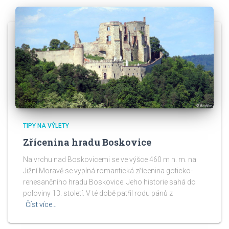
TIPY NA VÝLETY
Zřícenina hradu Boskovice
Na vrchu nad Boskovicemi se ve výšce 460 m n. m. na
Jižní Moravě se vypíná romantická zřícenina goticko-
renesančního hradu Boskovice. Jeho historie sahá do
poloviny 13. století. V té době patřil rodu pánů z
Číst více…