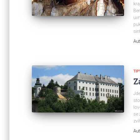
kra
Ben
uvn
puk
sin
Aut
TIP
Z
Jde
sto
lov
se 
zví
Aut