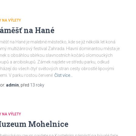
Y NA VÝLETY
áměšť na Hané
ěšť na Hané je malebné městečko, kde se již několik let koná
mý multižánrový festival Zahrada. Hlavní dominantou města je
ek s obsáhlou sbírkou slavnostních kočárů olomouckých
kupů a arcibiskupů. Zámek najdete ve středu parku, odkud
házejí do všech čtyř světových stran cesty obrostlé lipovými
jemi. V parku rostou červené
Číst více…
or:
admin
, před
13 roky
Y NA VÝLETY
uzeum Mohelnice
elnické muzeum najdete na Kostelním náměstí na bývalé faře.