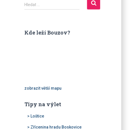
V
Hledat …
y
h
l
e
Kde leží Bouzov?
d
á
v
á
n
í
zobrazit větší mapu
Tipy na výlet
> Loštice
> Zřícenina hradu Boskovice