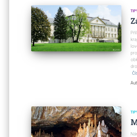
TIP
Z
Pří
kra
lov
pro
obk
dro
Čí
Aut
TIP
M
Nár