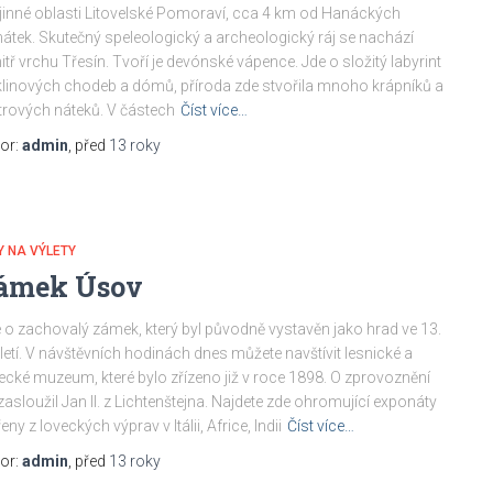
jinné oblasti Litovelské Pomoraví, cca 4 km od Hanáckých
átek. Skutečný speleologický a archeologický ráj se nachází
itř vrchu Třesín. Tvoří je devónské vápence. Jde o složitý labyrint
linových chodeb a dómů, příroda zde stvořila mnoho krápníků a
trových náteků. V částech
Číst více…
or:
admin
, před
13 roky
Y NA VÝLETY
ámek Úsov
 o zachovalý zámek, který byl původně vystavěn jako hrad ve 13.
letí. V návštěvních hodinách dnes můžete navštívit lesnické a
ecké muzeum, které bylo zřízeno již v roce 1898. O zprovoznění
zasloužil Jan II. z Lichtenštejna. Najdete zde ohromující exponáty
řeny z loveckých výprav v Itálii, Africe, Indii
Číst více…
or:
admin
, před
13 roky