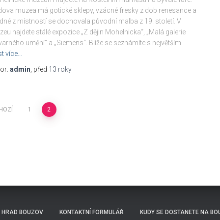
ova muzea má gotické sklepy, vzácné fresky z dob renesance a
edné z místností se dochovala původní malba z 19. století. V
eu najdete stálé expozice „Z dějin Mohelnicka“, „Malá galerie
varného umění“ a „Siemens“. Blíže se seznámíte s největším
st více…
or:
admin
, před
13 roky
HOZÍ
1
2
HRAD BOUZOV
KONTAKTNÍ FORMULÁŘ
KUDY SE DOSTANETE NA BO