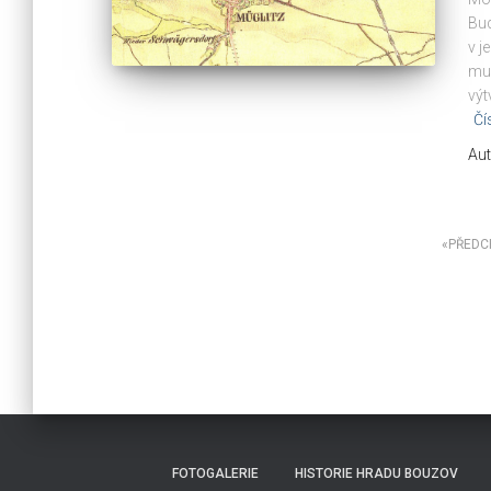
Bud
v j
muz
výt
Čí
Aut
Navigace
PŘEDC
pro
příspěvky
FOTOGALERIE
HISTORIE HRADU BOUZOV