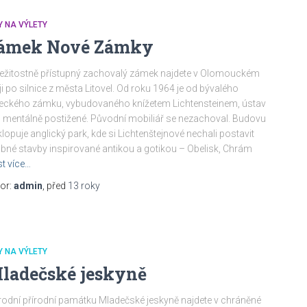
Y NA VÝLETY
ámek Nové Zámky
ležitostně přístupný zachovalý zámek najdete v Olomouckém
ji po silnice z města Litovel. Od roku 1964 je od bývalého
eckého zámku, vybudovaného knížetem Lichtensteinem, ústav
 mentálně postižené. Původní mobiliář se nezachoval. Budovu
lopuje anglický park, kde si Lichtenštejnové nechali postavit
bné stavby inspirované antikou a gotikou – Obelisk, Chrám
st více…
or:
admin
, před
13 roky
Y NA VÝLETY
ladečské jeskyně
odní přírodní památku Mladečské jeskyně najdete v chráněné