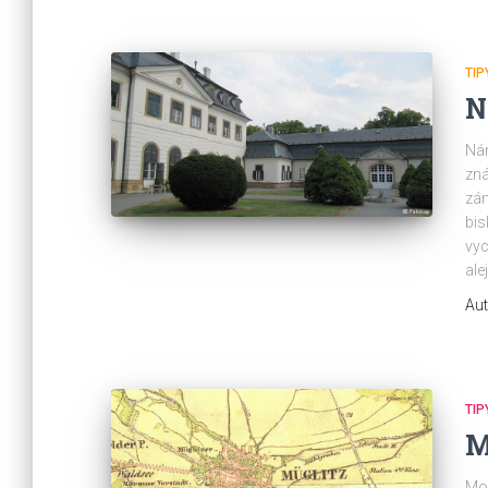
TIP
N
Nám
zná
zám
bis
vyc
ale
Aut
TIP
M
Moh